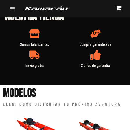
Ir
Main
COMPRÁ CON CONFIANZA EN
al
NUESTRA TIENDA
Menu
contenido
Somos fabricantes
Compra garantizada
Envío gratis
2 años de garantía
Modelos
ELEGÍ COMO DISFRUTAR TU PRÓXIMA AVENTURA
Este
Este
producto
product
tiene
tiene