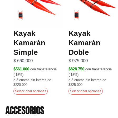
múltiples
múltipl
variantes.
variante
Las
Las
opciones
opcione
Kayak
Kayak
se
se
Kamarán
Kamarán
pueden
pueden
elegir
elegir
Simple
Doble
en
en
$
660.000
$
975.000
la
la
$561.000
$828.750
con transferencia
con transferencia
página
página
(-15%)
(-15%)
de
de
o 3 cuotas sin interes de
o 3 cuotas sin interes de
$220.000
$325.000
producto
product
Seleccionar opciones
Seleccionar opciones
ACCESORIOS